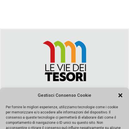
Via Duca della Verdura, 32 | Palermo
Gestisci Consenso Cookie
segreteria@leviedeitesori.it
info@leviedeitesori.it
Per fornire le migliori esperienze, utilizziamo tecnologie come i cookie
per memorizzare e/o accedere alle informazioni del dispositivo. Il
Direttore Responsabile
Marcello Barbaro
– Aut. del tribunale di
consenso a queste tecnologie ci permetterà di elaborare dati come il
Palermo n. 19 del 2017 iscrizione al roc numero 37003 Editore
comportamento di navigazione o ID unici su questo sito. Non
Porta Felice Srl. Sede legale: Via Libertà 93 – 90143 Palermo
acconsentire o ritirare il consenso può influire negativamente su alcune