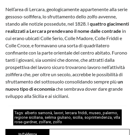
Nell’area di Lercara, geologicamente appartenente alla serie
gessoso-solfifera, lo sfruttamento dello zolfo avvenne,
stando alle notizie possedute, nel 1828. I
quattro giacimenti
realizzati a Lercara prendevano il nome dalle contrade
in
cui erano ubicati Colle Serio, Colle Madore, Colle Friddi e
Colle Croce, e formavano una sorta di quadrilatero
confinante con la parte orientale del centro abitato. Furono
tanti i giovani, sia uomini che donne, che attratti dalla
prospettiva del lavoro sicuro trovarono lavoro nell’attività
zolfifera che, per oltre un secolo, accrebbe le possibilità di
sfruttamento del sottosuolo consolidando sempre più
un
nuovo tipo di economia
che sembrava dover dare grande
sviluppo alla Sicilia e ai siciliani.
Tags:
alberto samonà
,
lavori
,
lercara friddi
,
museo
,
palermo
,
regione siciliana
,
selima giuliano
,
sicilia
,
soprintendenza
,
villa
rose-gardner
,
zolfare
,
zolfo
In Evidenza