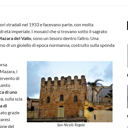
ori stradali nel 1933 e facevano parte, con molta
i età imperiale. I mosaici che si trovano sotto il sagrato
azara del Vallo
, sono un tesoro dentro l’altro. Una
no di un gioiello di epoca normanna, costruito sulla sponda
orsa
Mazara, i
tervento di
questo
rca di uno
ro
, sulla scia
a di
uato grazie
zaresi
San Nicolò Regale
one del