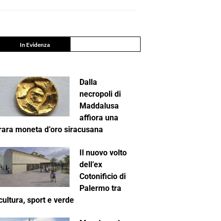
In Evidenza
Dalla
necropoli di
Maddalusa
affiora una
rara moneta d’oro siracusana
Il nuovo volto
dell’ex
Cotonificio di
Palermo tra
cultura, sport e verde