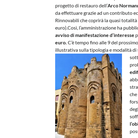
progetto di restauro dell’
Arco Norman
da effettuare grazie ad un contributo e
Rinnovabili che coprirà la quasi totalit
euro).Così, l’amministrazione ha pubblic
avviso di manifestazione d’interesse
p
euro.
C’è tempo fino alle 9 del prossimo
illustrativa sulla tipologia e modalità 
sot
pro
edi
abbe
stra
che
for
degl
soff
l’ob
pos