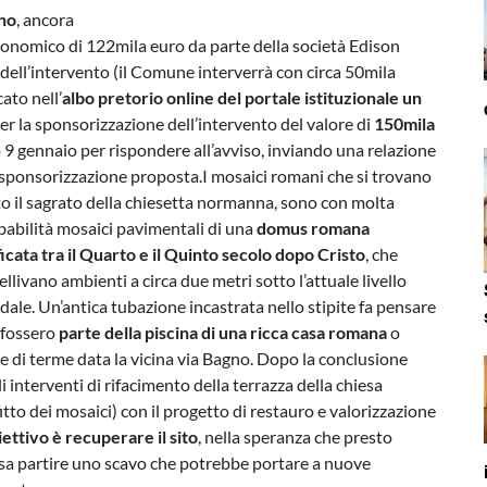
no
, ancora
conomico di 122mila euro da parte della società Edison
à dell’intervento (il Comune interverrà con circa 50mila
ato nell’
albo pretorio online del portale istituzionale
un
er la sponsorizzazione dell’intervento del valore di
150mila
 9 gennaio per rispondere all’avviso, inviando una relazione
di sponsorizzazione proposta.
I mosaici romani che si trovano
to il sagrato della chiesetta normanna, sono con molta
babilità mosaici pavimentali di una
domus romana
ficata tra il Quarto e il Quinto secolo dopo Cristo
, che
llivano ambienti a circa due metri sotto l’attuale livello
dale. Un’antica tubazione incastrata nello stipite fa pensare
 fossero
parte della piscina di una ricca casa romana
o
se di terme data la vicina via Bagno. Dopo la conclusione
i interventi di rifacimento della terrazza della chiesa
itto dei mosaici) con il progetto di restauro e valorizzazione
iettivo è recuperare il sito
, nella speranza che presto
sa partire uno scavo che potrebbe portare a nuove