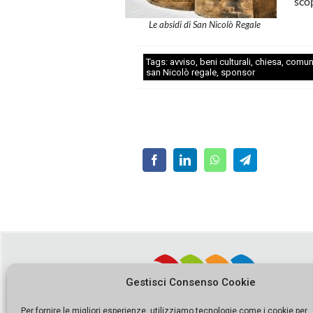
sco
Le absidi di San Nicolò Regale
Tags:
avviso
,
beni culturali
,
chiesa
,
comu
san Nicolò regale
,
sponsor
Gestisci Consenso Cookie
Per fornire le migliori esperienze, utilizziamo tecnologie come i cookie per