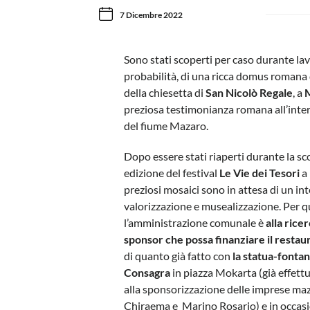
7 Dicembre 2022
Sono stati scoperti per caso durante lav
probabilità, di una ricca domus romana d
della chiesetta di
San Nicolò Regale
, a
M
preziosa testimonianza romana all’inter
del fiume Mazaro.
Dopo essere stati riaperti durante la sc
edizione del festival
Le Vie dei Tesori
a 
preziosi mosaici sono in attesa di un in
valorizzazione e musealizzazione. Per 
l’amministrazione comunale è
alla rice
sponsor che possa finanziare il restau
di quanto già fatto con
la statua-fontan
Consagra
in piazza Mokarta (già effett
alla sponsorizzazione delle imprese ma
Chiraema e Marino Rosario) e in occasi