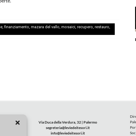
perte.
ne
,
finanziamento
,
mazara del vallo
,
mosaici
,
recupero
,
restauro
,
Dir
Pal
Via Duca della Verdura, 32 | Palermo
Por
segreteria@leviedeitesori.it
Soc
info@leviedeitesori.it