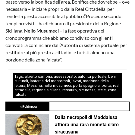
passo verso la bonifica dell’area. Bonifica che dovrebbe – ove
necessaria – iniziare proprio dalla Real Cittadella, per
renderla presto accessibile al pubblico.“Procede secondo i
tempi previsti – ha dichiarato il presidente della Regione
Siciliana,
Nello Musumeci
– la fase operativa del
cronoprogramma che abbiamo condiviso con gli enti
coinvolti, a cominciare dall’Autorità di sistema portuale, per
restituire al più presto a cittadini e turisti almeno una
porzione della zona falcata”.
Tags:
alberto samonà
,
assessorato
,
autorità portuale
,
beni
culturali
,
lanterna del montorsoli
,
lavori
,
madonna della
lettera
,
Messina
,
nello musumeci
,
porta spagnola
,
porto
,
real
cittadella
,
regione siciliana
,
restauro
,
sicurezza
,
stele
,
zona
falcata
In Evidenza
Dalla necropoli di Maddalusa
affiora una rara moneta d’oro
siracusana