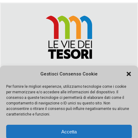
Via Duca della Verdura, 32 | Palermo
Gestisci Consenso Cookie
segreteria@leviedeitesori.it
info@leviedeitesori.it
Per fornire le migliori esperienze, utilizziamo tecnologie come i cookie
per memorizzare e/o accedere alle informazioni del dispositivo. Il
Direttore Responsabile
Marcello Barbaro
– Aut. del tribunale di
consenso a queste tecnologie ci permetterà di elaborare dati come il
Palermo n. 19 del 2017 iscrizione al roc numero 37003 Editore
comportamento di navigazione o ID unici su questo sito. Non
Porta Felice Srl. Sede legale: Via Libertà 93 – 90143 Palermo
acconsentire o ritirare il consenso può influire negativamente su alcune
Società iscritta alla Camera di Commercio di Palermo Ufficio
caratteristiche e funzioni.
Registro delle imprese di Palermo nr. REA 326823- P.I.
065228208251 Capitale 10000 euro IV
Accetta