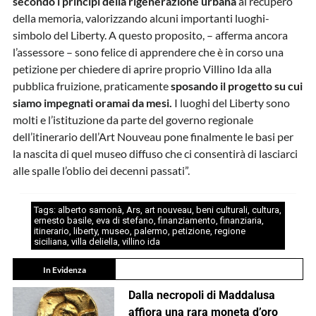
secondo i principi della rigenerazione urbana
al recupero
della memoria, valorizzando alcuni importanti luoghi-
simbolo del Liberty. A questo proposito, – afferma ancora
l’assessore – sono felice di apprendere che è in corso una
petizione per chiedere di aprire proprio Villino Ida alla
pubblica fruizione, praticamente
sposando il progetto su cui
siamo impegnati oramai da mesi.
I luoghi del Liberty sono
molti e l’istituzione da parte del governo regionale
dell’itinerario dell’Art Nouveau pone finalmente le basi per
la nascita di quel museo diffuso che ci consentirà di lasciarci
alle spalle l’oblio dei decenni passati”.
Tags:
alberto samonà
,
Ars
,
art nouveau
,
beni culturali
,
cultura
,
ernesto basile
,
eva di stefano
,
finanziamento
,
finanziaria
,
itinerario
,
liberty
,
museo
,
palermo
,
petizione
,
regione
siciliana
,
villa deliella
,
villino ida
In Evidenza
Dalla necropoli di Maddalusa
affiora una rara moneta d’oro