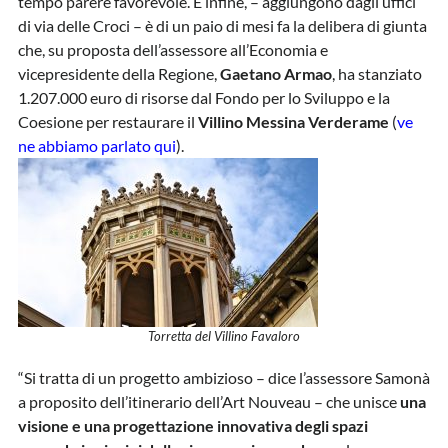
tempo parere favorevole. E infine, – aggiungono dagli uffici
di via delle Croci – è di un paio di mesi fa la delibera di giunta
che, su proposta dell’assessore all’Economia e
vicepresidente della Regione,
Gaetano Armao
, ha stanziato
1.207.000 euro di risorse dal Fondo per lo Sviluppo e la
Coesione per restaurare il
Villino Messina Verderame
(
ve
ne abbiamo parlato qui
).
Torretta del Villino Favaloro
“Si tratta di un progetto ambizioso – dice l’assessore Samonà
a proposito dell’itinerario dell’Art Nouveau – che unisce
una
visione e una progettazione innovativa degli spazi