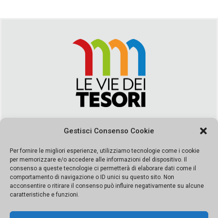
Via Duca della Verdura, 32 | Palermo
Gestisci Consenso Cookie
segreteria@leviedeitesori.it
info@leviedeitesori.it
Per fornire le migliori esperienze, utilizziamo tecnologie come i cookie
per memorizzare e/o accedere alle informazioni del dispositivo. Il
Direttore Responsabile
Marcello Barbaro
– Aut. del tribunale di
consenso a queste tecnologie ci permetterà di elaborare dati come il
Palermo n. 19 del 2017 iscrizione al roc numero 37003 Editore
comportamento di navigazione o ID unici su questo sito. Non
Porta Felice Srl. Sede legale: Via Libertà 93 – 90143 Palermo
acconsentire o ritirare il consenso può influire negativamente su alcune
Società iscritta alla Camera di Commercio di Palermo Ufficio
caratteristiche e funzioni.
Registro delle imprese di Palermo nr. REA 326823- P.I.
065228208251 Capitale 10000 euro IV