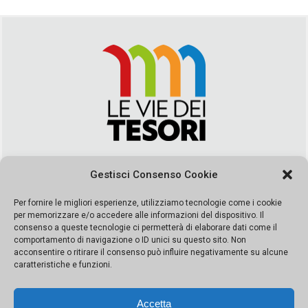
Via Duca della Verdura, 32 | Palermo
Gestisci Consenso Cookie
segreteria@leviedeitesori.it
info@leviedeitesori.it
Per fornire le migliori esperienze, utilizziamo tecnologie come i cookie
per memorizzare e/o accedere alle informazioni del dispositivo. Il
Direttore Responsabile
Marcello Barbaro
– Aut. del tribunale di
consenso a queste tecnologie ci permetterà di elaborare dati come il
Palermo n. 19 del 2017 iscrizione al roc numero 37003 Editore
comportamento di navigazione o ID unici su questo sito. Non
Porta Felice Srl. Sede legale: Via Libertà 93 – 90143 Palermo
acconsentire o ritirare il consenso può influire negativamente su alcune
Società iscritta alla Camera di Commercio di Palermo Ufficio
caratteristiche e funzioni.
Registro delle imprese di Palermo nr. REA 326823- P.I.
065228208251 Capitale 10000 euro IV
Accetta