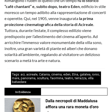
Rimangono i ruderi di quello che un tempo
fu lo storico
“cafè chantant” e, subito dopo, teatro Eden
, edificio in stile
moresco un tempo adibito alla rappresentazione di concerti
e operette. Qui, nel 1905, venne inaugurata
la prima
proiezione cinematografica della storia di Acireale
.
Tuttora, durante l’estate, il complesso edilizio viene
predisposto per l’allestimento del cinema all’aperto. Ad
arricchire l’immenso valore monumentale della villa sono,
inoltre, una gran varietà di piante ed alberi che donano
solarità all’ambiente, regalando al visitatore un delizioso
scenario a metà tra arte e natura.
Tags:
aci
,
acireale
,
Catania
,
cinema
,
eden
,
Etna
,
galatea
,
ionio
,
mare
,
panorama
,
scultura
,
Taormina
,
teatro
,
terrazza
,
villa
belvedere
In Evidenza
Dalla necropoli di Maddalusa
affiora una rara moneta d’oro