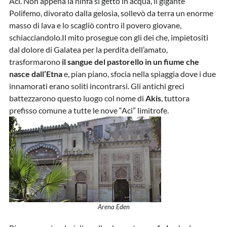
Aci. Non appena la ninfa si gettò in acqua, il gigante
Polifemo, divorato dalla gelosia, sollevò da terra un enorme
masso di lava e lo scagliò contro il povero giovane,
schiacciandolo.Il mito prosegue con gli dei che, impietositi
dal dolore di Galatea per la perdita dell’amato,
trasformarono
il sangue del pastorello in un fiume che
nasce dall’Etna
e, pian piano, sfocia nella spiaggia dove i due
innamorati erano soliti incontrarsi. Gli antichi greci
battezzarono questo luogo col nome di
Akis
, tuttora
prefisso comune a tutte le nove “Aci” limitrofe.
Arena Eden