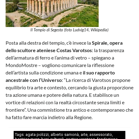
Il Tempio di Segesta (foto Ludvig14, Wikipedia)
Posta alla destra del tempio, c’è invece la
Spirale, opera
dello scultore ateniese Costas Varotsos
: la trasparenza
dell’armatura di ferro e l’anima di vetro – spiegano a
MondoMostre – vogliono comunicare la riflessione
dell’artista sulla condizione umana e
il suo rapporto
ancestrale con l’Universo
: “La ricerca di Varotsos propone
equilibrio tra arte e contesto, cercando la giusta proporzione
tra azione umana e potere della natura. E stabilisce un
vortice di relazioni con la realtà circostante senza limiti e
frontiere”. Una commistione tra antico e contemporaneo che
ha fatto fare marcia indietro alla Regione.
Tags:
agata polizzi
,
alberto samonà
,
arte
,
assessorato
,