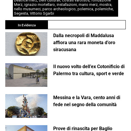
beatrice merz
,
beni culturali
,
costas varotsos
,
fondazione
Merz
,
ignazio mortellaro
,
installazioni
,
mario merz
,
mostra
,
nello musumeci
,
parco archeologico
,
polemica
,
polemiche
,
Segesta
,
Vittorio Sgarbi
In Evidenza
Dalla necropoli di Maddalusa
affiora una rara moneta d’oro
siracusana
Il nuovo volto dell’ex Cotonificio di
Palermo tra cultura, sport e verde
Messina e la Vara, cento anni di
fede nel segno della comunità
Prove di rinascita per Baglio