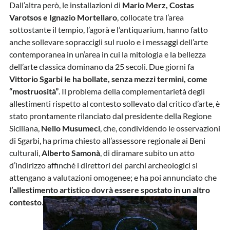
Dall’altra però, le installazioni di
Mario Merz, Costas
Varotsos e Ignazio Mortellaro
, collocate tra l’area
sottostante il tempio, l’agorà e l’antiquarium, hanno fatto
anche sollevare sopraccigli sul ruolo e i messaggi dell’arte
contemporanea in un’area in cui la mitologia e la bellezza
dell’arte classica dominano da 25 secoli. Due giorni fa
Vittorio Sgarbi le ha bollate, senza mezzi termini, come
“mostruosità”
. Il problema della complementarietà degli
allestimenti rispetto al contesto sollevato dal critico d’arte, è
stato prontamente rilanciato dal presidente della Regione
Siciliana,
Nello Musumeci
, che, condividendo le osservazioni
di Sgarbi, ha prima chiesto all’assessore regionale ai Beni
culturali,
Alberto Samonà
, di diramare subito un atto
d’indirizzo affinché i direttori dei parchi archeologici si
attengano a valutazioni omogenee; e ha poi annunciato che
l’allestimento artistico dovrà essere spostato in un altro
contesto
.