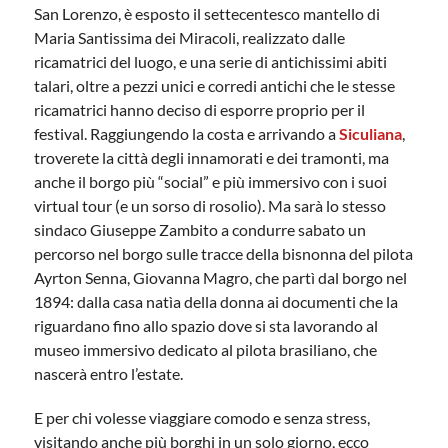
San Lorenzo, è esposto il settecentesco mantello di
Maria Santissima dei Miracoli, realizzato dalle
ricamatrici del luogo, e una serie di antichissimi abiti
talari, oltre a pezzi unici e corredi antichi che le stesse
ricamatrici hanno deciso di esporre proprio per il
festival. Raggiungendo la costa e arrivando a
Siculiana
,
troverete la città degli innamorati e dei tramonti, ma
anche il borgo più “social” e più immersivo con i suoi
virtual tour (e un sorso di rosolio). Ma sarà lo stesso
sindaco Giuseppe Zambito a condurre sabato un
percorso nel borgo sulle tracce della bisnonna del pilota
Ayrton Senna, Giovanna Magro, che partì dal borgo nel
1894: dalla casa natìa della donna ai documenti che la
riguardano fino allo spazio dove si sta lavorando al
museo immersivo dedicato al pilota brasiliano, che
nascerà entro l’estate.
E per chi volesse viaggiare comodo e senza stress,
visitando anche più borghi in un solo giorno, ecco