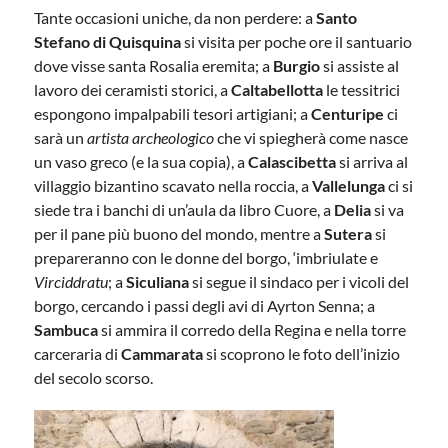
Tante occasioni uniche, da non perdere: a
Santo
Stefano di Quisquina
si visita per poche ore il santuario
dove visse santa Rosalia eremita; a
Burgio
si assiste al
lavoro dei ceramisti storici, a
Caltabellotta
le tessitrici
espongono impalpabili tesori artigiani; a
Centuripe
ci
sarà un
artista archeologico
che vi spiegherà come nasce
un vaso greco (e la sua copia), a
Calascibetta
si arriva al
villaggio bizantino scavato nella roccia, a
Vallelunga
ci si
siede tra i banchi di un’aula da libro Cuore, a
Delia
si va
per il pane più buono del mondo, mentre a
Sutera
si
prepareranno con le donne del borgo, ‘imbriulate e
Virciddratu
; a
Siculiana
si segue il sindaco per i vicoli del
borgo, cercando i passi degli avi di Ayrton Senna; a
Sambuca
si ammira il corredo della Regina e nella torre
carceraria di
Cammarata
si scoprono le foto dell’inizio
del secolo scorso.