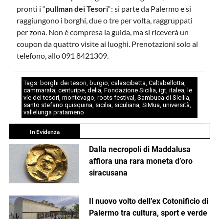
pronti i “
pullman dei Tesori
“: si parte da Palermo e si
raggiungono i borghi, due o tre per volta, raggruppati
per zona. Non è compresa la guida, ma si riceverà un
coupon da quattro visite ai luoghi. Prenotazioni solo al
telefono, allo 091 8421309.
Tags:
borghi dei tesori
,
burgio
,
calascibetta
,
Caltabellotta
,
cammarata
,
centuripe
,
delia
,
Fondazione Sicilia
,
igt
,
italea
,
le
vie dei tesori
,
montevago
,
roots festival
,
Sambuca di Sicilia
,
santo stefano quisquina
,
sicilia
,
siculiana
,
SiMua
,
università
,
vallelunga pratameno
In Evidenza
Dalla necropoli di Maddalusa
affiora una rara moneta d’oro
siracusana
Il nuovo volto dell’ex Cotonificio di
Palermo tra cultura, sport e verde