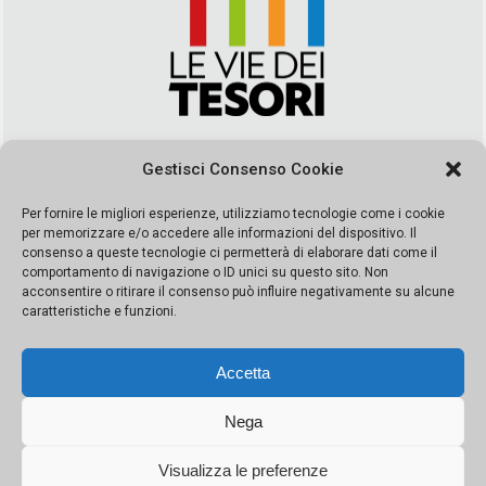
Via Duca della Verdura, 32 | Palermo
Gestisci Consenso Cookie
segreteria@leviedeitesori.it
info@leviedeitesori.it
Per fornire le migliori esperienze, utilizziamo tecnologie come i cookie
per memorizzare e/o accedere alle informazioni del dispositivo. Il
Direttore Responsabile
Marcello Barbaro
– Aut. del tribunale di
consenso a queste tecnologie ci permetterà di elaborare dati come il
Palermo n. 19 del 2017 iscrizione al roc numero 37003 Editore
comportamento di navigazione o ID unici su questo sito. Non
Porta Felice Srl. Sede legale: Via Libertà 93 – 90143 Palermo
acconsentire o ritirare il consenso può influire negativamente su alcune
Società iscritta alla Camera di Commercio di Palermo Ufficio
caratteristiche e funzioni.
Registro delle imprese di Palermo nr. REA 326823- P.I.
065228208251 Capitale 10000 euro IV
Accetta
Nega
Visualizza le preferenze