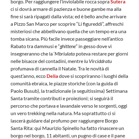
borgo. Per raggiungere l’inviolabile rocca sopra
Sutera
ci si dovrà armare di pazienza e buone gambe ma alla
fine si sarà ripagati dalla vista; ed è bello anche arrivare
a Pizzo San Marco per scoprire “Li figureddi”, affreschi
misteriosi che abbellivano quella che un tempo era una
tomba sicana. Più facile invece passeggiare nell’antico
Rabato tra dammusi e “
ghittene
” in gesso dove vi
insegneranno che la ‘
Mbriulata
poteva restare
per giorni
nelle bisacce del contadini, mentre
lu Virciddratu
profumava di cannella il Natale. Tra le novità di
quest’anno, ecco
Delia
dove si scopriranno i luoghi della
comunità ebraica, le piazze storiche (con la guida di
Paolo Busub), la tradizionale (e seguitissima) Settimana
Santa tramite contributi e proiezioni; si seguirà il
percorso che portava e lavandaie verso le sorgenti, oggi
un vero trekking nella natura. Ma soprattutto ci si
lascerà guidare dal profumo per raggiungere Borgo
Santa Rita: qui Maurizio Spinello ha fatto rinascere un
borgo nel borgo, 11 abitanti, un pugno di case e il pane